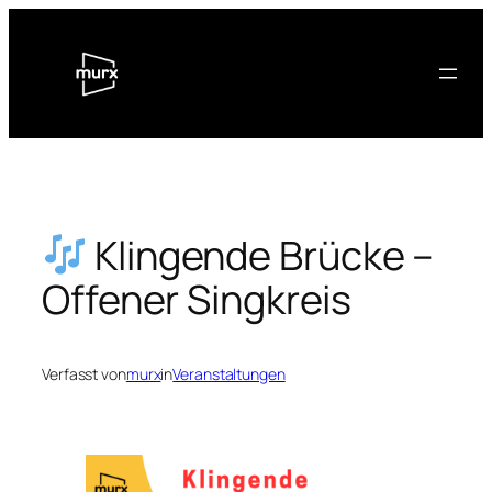
Zum
Inhalt
springen
Klingende Brücke –
Offener Singkreis
Verfasst von
murx
in
Veranstaltungen