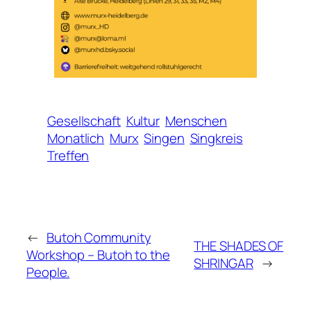
Gesellschaft
Kultur
Menschen
Monatlich
Murx
Singen
Singkreis
Treffen
←
Butoh Community
THE SHADES OF
Workshop – Butoh to the
SHRINGAR
→
People.