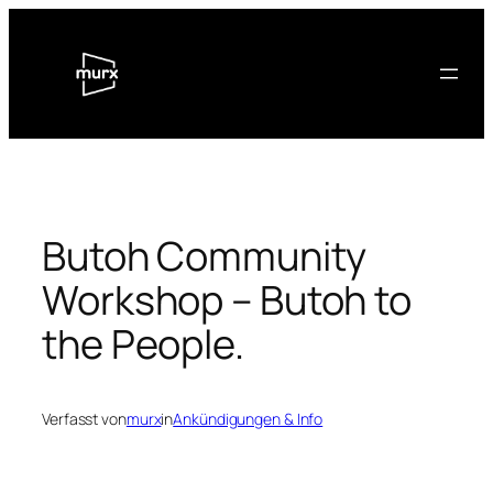
Zum
Inhalt
springen
Butoh Community
Workshop – Butoh to
the People.
Verfasst von
murx
in
Ankündigungen & Info