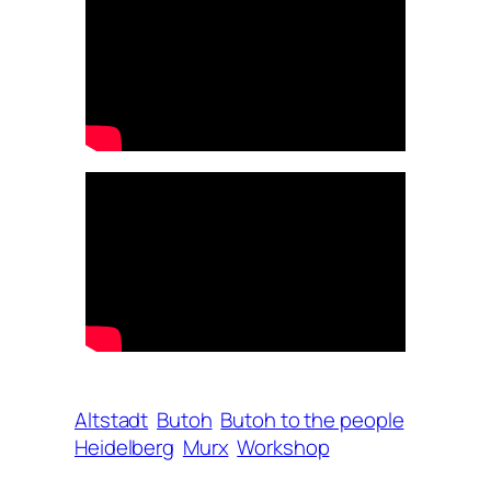
Altstadt
Butoh
Butoh to the people
Heidelberg
Murx
Workshop