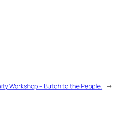
y Workshop – Butoh to the People.
→