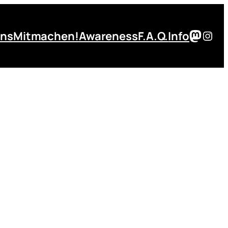
Masto
Inst
uns
Mitmachen!
Awareness
F.A.Q.
Info