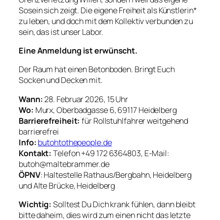
Sosein sich zeigt. Die eigene Freiheit als Künstlerin*
zu leben, und doch mit dem Kollektiv verbunden zu
sein, das ist unser Labor.
Eine Anmeldung ist erwünscht.
Der Raum hat einen Betonboden. Bringt Euch
Socken und Decken mit.
Wann:
28. Februar 2026, 15 Uhr
Wo:
Murx, Oberbadgasse 6, 69117 Heidelberg
Barrierefreiheit:
für Rollstuhlfahrer weitgehend
barrierefrei
Info:
butohtothepeople.de
Kontakt:
Telefon +49 172 6364803, E-Mail:
butoh@maltebrammer.de
ÖPNV
: Haltestelle Rathaus/Bergbahn, Heidelberg
und Alte Brücke, Heidelberg
Wichtig:
Solltest Du Dich krank fühlen, dann bleibt
bitte daheim, dies wird zum einen nicht das letzte