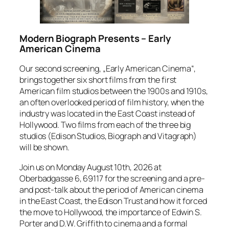
Modern Biograph Presents – Early
American Cinema
Our second screening, „Early American Cinema“,
brings together six short films from the first
American film studios between the 1900s and 1910s,
an often overlooked period of film history, when the
industry was located in the East Coast instead of
Hollywood. Two films from each of the three big
studios (Edison Studios, Biograph and Vitagraph)
will be shown.
Join us on Monday August 10th, 2026 at
Oberbadgasse 6, 69117 for the screening and a pre-
and post-talk about the period of American cinema
in the East Coast, the Edison Trust and how it forced
the move to Hollywood, the importance of Edwin S.
Porter and D.W. Griffith to cinema and a formal