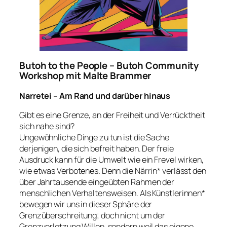
Butoh to the People – Butoh Community
Workshop mit Malte Brammer
Narretei – Am Rand und darüber hinaus
Gibt es eine Grenze, an der Freiheit und Verrücktheit
sich nahe sind?
Ungewöhnliche Dinge zu tun ist die Sache
derjenigen, die sich befreit haben. Der freie
Ausdruck kann für die Umwelt wie ein Frevel wirken,
wie etwas Verbotenes. Denn die Närrin* verlässt den
über Jahrtausende eingeübten Rahmen der
menschlichen Verhaltensweisen. Als Künstlerinnen*
bewegen wir uns in dieser Sphäre der
Grenzüberschreitung; doch nicht um der
Grenzverletzung Willen, sondern weil das eigene