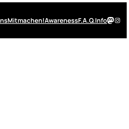
Masto
Inst
uns
Mitmachen!
Awareness
F.A.Q.
Info