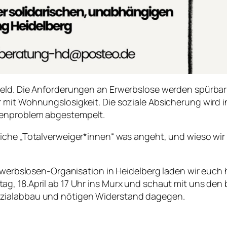
geld. Die Anforderungen an Erwerbslose werden spürbar
mit Wohnungslosigkeit. Die soziale Absicherung wird in
tenproblem abgestempelt.
liche „Totalverweiger*innen“ was angeht, und wieso w
 Erwerbslosen-Organisation in Heidelberg laden wir euc
, 18.April ab 17 Uhr ins Murx und schaut mit uns den b
ozialabbau und nötigen Widerstand dagegen.