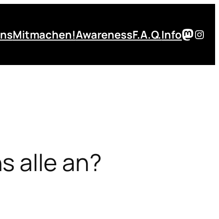
Masto
Inst
uns
Mitmachen!
Awareness
F.A.Q.
Info
s alle an?