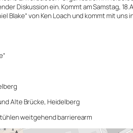
er Diskussion ein. Kommt am Samstag, 18.Apr
niel Blake“ von Ken Loach und kommt mit uns 
e“
elberg
nd Alte Brücke, Heidelberg
stühlen weitgehend barrierearm