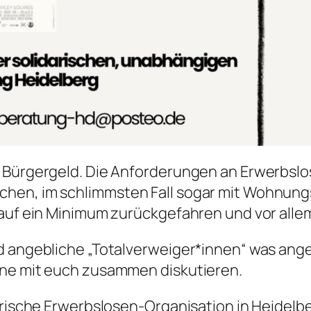
s Bürgergeld. Die Anforderungen an Erwerbslo
en, im schlimmsten Fall sogar mit Wohnungsl
t auf ein Minimum zurückgefahren und vor all
nd angebliche „Totalverweiger*innen“ was an
rne mit euch zusammen diskutieren.
arische Erwerbslosen-Organisation in Heidelb