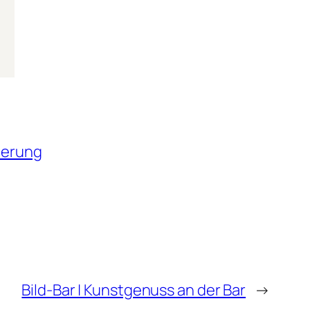
herung
Bild-Bar | Kunstgenuss an der Bar
→