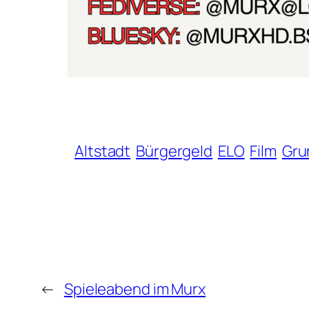
Altstadt
Bürgergeld
ELO
Film
Gru
←
Spieleabend im Murx