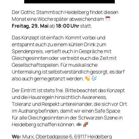
Der Gothic Stammtisch Heidelberg findet diesen
Monat eine Woche später abweichend am
Freitag, 29. Mai
ab
18:00 Uhr
statt.
Das Konzept ist einfach: Kommt vorbei und
entspannt euch zu einem kühlen Drink zum
Spendenpreis, vertieft euch in Gespräche mit
Gleichgesinnten oder vertreibt euch die Zeit mit
Gesellschaftsspielen. Für musikalische
Untermalung ist selbstverständlich gesorgt, es darf
also auch gerne getanzt werden.
Der Eintritt ist stets frei. Bitte beachtet das Konzept
und die Hausregeln hinsichtlich Awareness,
Toleranz und Respekt untereinander, die sich vor Ort
im Aushang befinden, damit wir einen Safe Space
für alle Gleichgesinnten in der Schwarzen Szene in
Heidelberg schaffen können.
Wo:
Murx, Oberbadgasse 6, 69117 Heidelberg