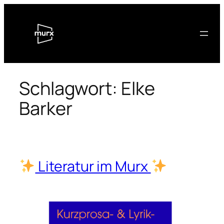
Zum
Inhalt
springen
Schlagwort:
Elke
Barker
Literatur im Murx