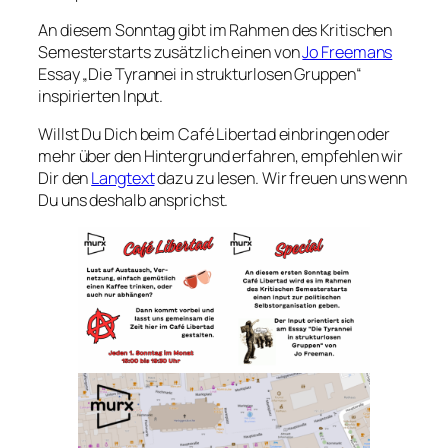
An diesem Sonntag gibt im Rahmen des Kritischen
Semesterstarts zusätzlich einen von
Jo Freemans
Essay „
Die Tyrannei in strukturlosen Gruppen
“
inspirierten Input.
Willst Du Dich beim Café Libertad einbringen oder
mehr über den Hintergrund erfahren, empfehlen wir
Dir den
Langtext
dazu zu lesen. Wir freuen uns wenn
Du uns deshalb ansprichst.