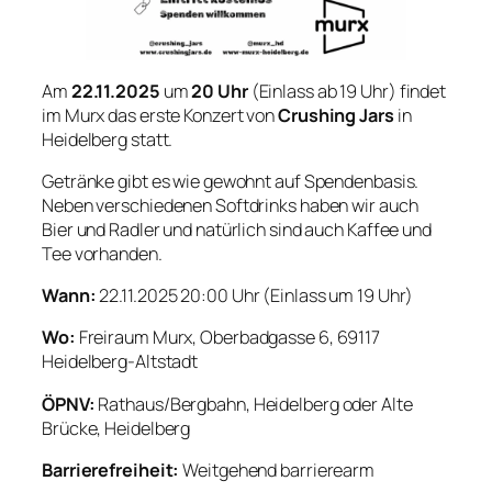
Am
22.11.2025
um
20 Uhr
(Einlass ab 19 Uhr) findet
im Murx das erste Konzert von
Crushing Jars
in
Heidelberg statt.
Getränke gibt es wie gewohnt auf Spendenbasis.
Neben verschiedenen Softdrinks haben wir auch
Bier und Radler und natürlich sind auch Kaffee und
Tee vorhanden.
Wann:
22.11.2025 20:00 Uhr (Einlass um 19 Uhr)
Wo:
Freiraum Murx, Oberbadgasse 6, 69117
Heidelberg-Altstadt
ÖPNV:
Rathaus/Bergbahn, Heidelberg oder Alte
Brücke, Heidelberg
Barrierefreiheit:
Weitgehend barrierearm