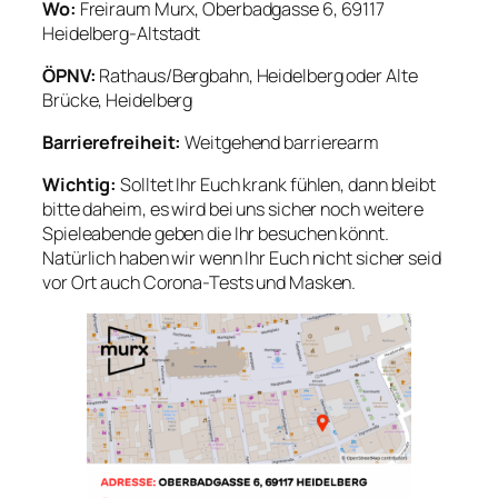
Wo:
Freiraum Murx, Oberbadgasse 6, 69117
Heidelberg-Altstadt
ÖPNV:
Rathaus/Bergbahn, Heidelberg oder Alte
Brücke, Heidelberg
Barrierefreiheit:
Weitgehend barrierearm
Wichtig:
Solltet Ihr Euch krank fühlen, dann bleibt
bitte daheim, es wird bei uns sicher noch weitere
Spieleabende geben die Ihr besuchen könnt.
Natürlich haben wir wenn Ihr Euch nicht sicher seid
vor Ort auch Corona-Tests und Masken.