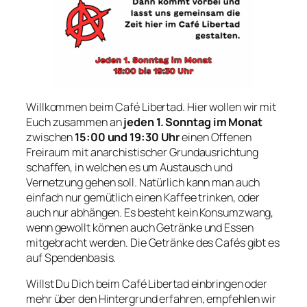
Willkommen beim Café Libertad. Hier wollen wir mit
Euch zusammen an
jeden 1. Sonntag im Monat
zwischen
15:00 und 19:30 Uhr
einen Offenen
Freiraum mit anarchistischer Grundausrichtung
schaffen, in welchen es um Austausch und
Vernetzung gehen soll. Natürlich kann man auch
einfach nur gemütlich einen Kaffee trinken, oder
auch nur abhängen. Es besteht kein Konsumzwang,
wenn gewollt können auch Getränke und Essen
mitgebracht werden. Die Getränke des Cafés gibt es
auf Spendenbasis.
Willst Du Dich beim Café Libertad einbringen oder
mehr über den Hintergrund erfahren, empfehlen wir