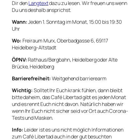
Dir den
Langtext
dazu zu lesen. Wir freuen uns wenn
Du uns deshalb ansprichst.
Wann:
Jeden 1. Sonntag im Monat, 15:00 bis 19:30
Uhr
Wo:
Freiraum Murx, Oberbadgasse 6, 69117
Heidelberg-Altstadt
ÖPNV:
Rathaus/Bergbahn, Heidelberg oder Alte
Brücke, Heidelberg
Barrierefreiheit:
Weitgehend barrierearm
Wichtig:
Solltet Ihr Euch krank fühlen, dann bleibt
bitte daheim, das Café Libertad gibt es jeden Monat
und es rennt Euch nicht davon. Natürlich haben wir
wenn Ihr Euch nicht sicher seid vor Ort auch Corona-
Tests und Masken.
Info:
Leider ist es uns nicht möglich Informationen
zum Café Libertad auch in der gut besuchten