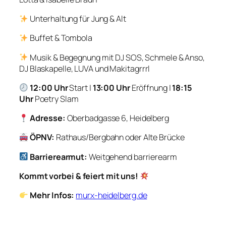
Unterhaltung für Jung & Alt
Buffet & Tombola
Musik & Begegnung mit DJ SOS, Schmele & Anso,
DJ Blaskapelle, LUVA und Makitagrrrl
12:00 Uhr
Start |
13:00 Uhr
Eröffnung |
18:15
Uhr
Poetry Slam
Adresse:
Oberbadgasse 6, Heidelberg
ÖPNV:
Rathaus/Bergbahn oder Alte Brücke
Barrierearmut:
Weitgehend barrierearm
Kommt vorbei & feiert mit uns!
Mehr Infos:
murx-heidelberg.de