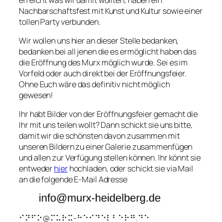
Nachbarschaftsfest mit Kunst und Kultur sowie einer
tollen Party verbunden.
Wir wollen uns hier an dieser Stelle bedanken,
bedanken bei all jenen die es ermöglicht haben das
die Eröffnung des Murx möglich wurde. Sei es im
Vorfeld oder auch direkt bei der Eröffnungsfeier.
Ohne Euch wäre das definitiv nicht möglich
gewesen!
Ihr habt Bilder von der Eröffnungsfeier gemacht die
Ihr mit uns teilen wollt? Dann schickt sie uns bitte,
damit wir die schönsten davon zusammen mit
unseren Bildern zu einer Galerie zusammenfügen
und allen zur Verfügung stellen können. Ihr könnt sie
entweder
hier
hochladen, oder schickt sie via Mail
an die folgende E-Mail Adresse
⠊⠝⠋⠕@⠍⠥⠗⠭-⠓⠑⠊⠙⠑⠇⠃⠑⠗⠛.⠙⠑