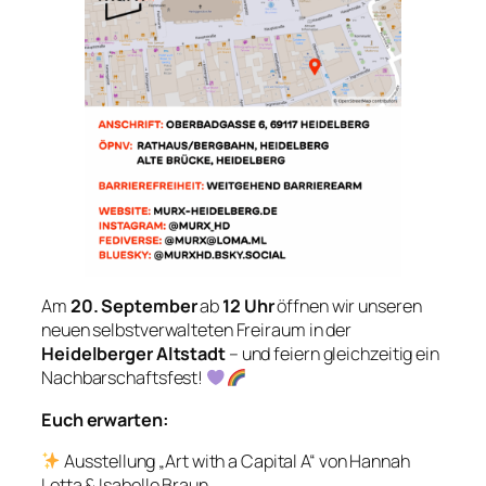
Am
20. September
ab
12 Uhr
öffnen wir unseren
neuen selbstverwalteten Freiraum in der
Heidelberger Altstadt
– und feiern gleichzeitig ein
Nachbarschaftsfest!
Euch erwarten:
Ausstellung „Art with a Capital A“ von Hannah
Lotta & Isabelle Braun