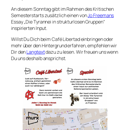
An diesem Sonntag gibt im Rahmen des Kritischen
Semesterstarts zusätzlich einen von
Jo Freemans
Essay „
Die Tyrannei in strukturlosen Gruppen
“
inspirierten Input.
Willst Du Dich beim Café Libertad einbringen oder
mehr über den Hintergrund erfahren, empfehlen wir
Dir den
Langtext
dazu zu lesen. Wir freuen uns wenn
Du uns deshalb ansprichst.