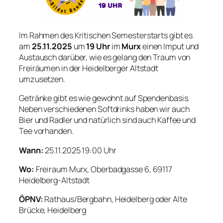
Im Rahmen des Kritischen Semesterstarts gibt es
am
25.11.2025
um
19 Uhr
im
Murx
einen Imput und
Austausch darüber, wie es gelang den Traum von
Freiräumen in der Heidelberger Altstadt
umzusetzen.
Getränke gibt es wie gewohnt auf Spendenbasis.
Neben verschiedenen Softdrinks haben wir auch
Bier und Radler und natürlich sind auch Kaffee und
Tee vorhanden.
Wann:
25.11.2025 19:00 Uhr
Wo:
Freiraum Murx, Oberbadgasse 6, 69117
Heidelberg-Altstadt
ÖPNV:
Rathaus/Bergbahn, Heidelberg oder Alte
Brücke, Heidelberg