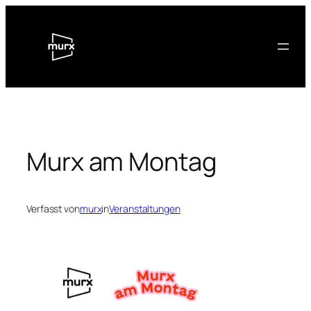
Zum
Inhalt
springen
Murx am Montag
Verfasst von
murx
in
Veranstaltungen